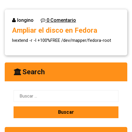
longino
0 Comentario
Ampliar el disco en Fedora
lvextend -r -l +100%FREE /dev/mapper/fedora-root
Search
Buscar: