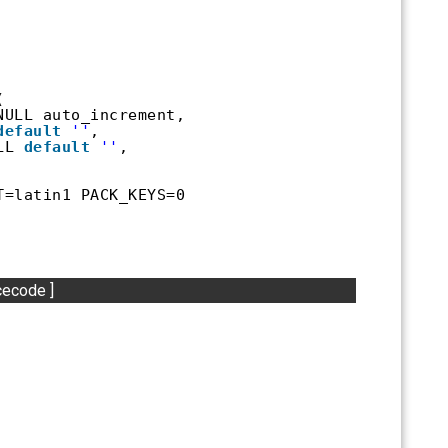
(
NULL auto_increment,
default
''
,
LL 
default
''
,
=latin1 PACK_KEYS=0 