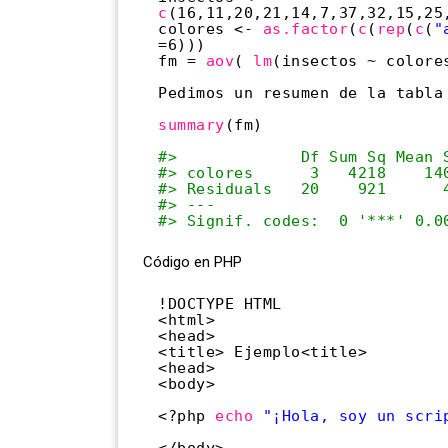
c
(16,11,20,21,14,7,37,32,15,25
colores <- 
as.factor
(
c
(
rep
(
c
(
"
=6)))
fm = 
aov
( 
lm
(insectos ~ colore
Pedimos un resumen de la tabla
summary
(fm)
#>             Df Sum Sq Mean 
#> colores      3   4218    14
#> Residuals   20    921      
#> ---
#> Signif. codes:  0 '***' 0.0
Código en PHP
!DOCTYPE HTML
<html>
<head>
<title> Ejemplo<title>
<head>
<body>
<?php 
echo
"¡Hola, soy un scri
</body>