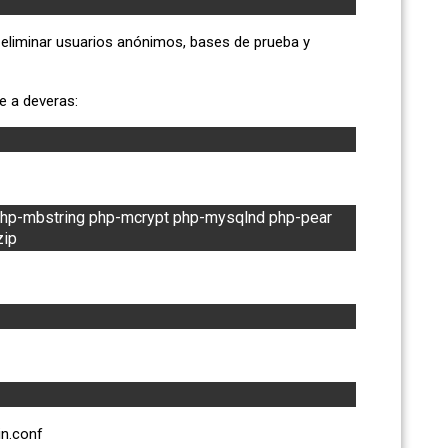
liminar usuarios anónimos, bases de prueba y
de a deveras:
t php-mbstring php-mcrypt php-mysqlnd php-pear 
zip
in.conf