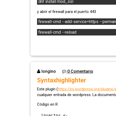
dnf install mod_ssl
y abrir el firewall para el puerto 443
firewall-cmd --add-service=https --perma
firewall-cmd --reload
longino
0 Comentario
Syntaxhighlighter
Este plugin (
https://es.wordpress.org/plugins/s
cualquier entrada de wordpress. La documentac
Código en R
insectos <- 