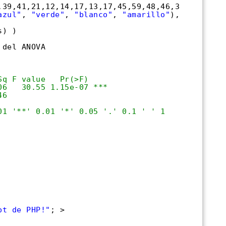
,39,41,21,12,14,17,13,17,45,59,48,46,38,47)
azul"
, 
"verde"
, 
"blanco"
, 
"amarillo"
), each 
s) )
 del ANOVA
Sq F value   Pr(>F)    
06   30.55 1.15e-07 ***
46                     
01 '**' 0.01 '*' 0.05 '.' 0.1 ' ' 1
pt de PHP!"
; >