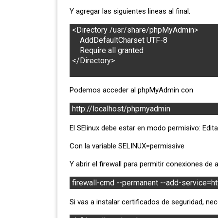
Y agregar las siguientes lineas al final:
<Directory /usr/share/phpMyAdmin>

    AddDefaultCharset UTF-8

    Require all granted

</Directory>

Podemos acceder al phpMyAdmin con
http://localhost/phpmyadmin
El SElinux debe estar en modo permisivo: Edita
Con la variable SELINUX=permissive
Y abrir el firewall para permitir conexiones de 
firewall-cmd --permanent --add-service=ht
Si vas a instalar certificados de seguridad, nec