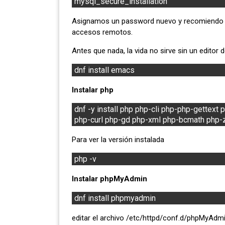
mysql_secure_installation
Asignamos un password nuevo y recomiendo e
accesos remotos.
Antes que nada, la vida no sirve sin un editor 
dnf install emacs
Instalar php
dnf -y install php php-cli php-php-gettex
php-curl php-gd php-xml php-bcmath php-
Para ver la versión instalada
php -v
Instalar phpMyAdmin
dnf install phpmyadmin
editar el archivo /etc/httpd/conf.d/phpMyAdm