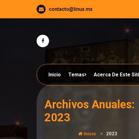
Saltar
contacto@linux.mx
al
contenido
Inicio
Temas
Acerca De Este Sit
Archivos Anuales:
2023
Inicio
2023