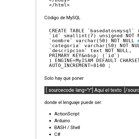
</html>
Código de MySQL
CREATE TABLE `basedatosmysql` 
`id` smallint(7) unsigned NOT 
`nombre` varchar(50) NOT NULL 
`categoria` varchar(50) NOT NU
`descripcion` text NOT NULL,
PRIMARY KEY&nbsp; (`id`)
) ENGINE=MyISAM DEFAULT CHARSET
AUTO_INCREMENT=8140 ;
Solo hay que poner
donde el lenguaje puede ser:
ActionScript
Arduino
BASH / Shell
C#