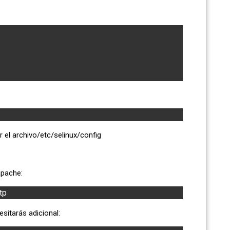
r el archivo/etc/selinux/config
apache:
tp
esitarás adicional: