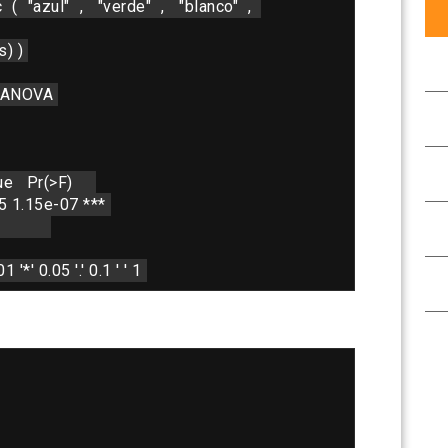
c
(
"azul"
, 
"verde"
, 
"blanco"
, 
s) )
l ANOVA
e   Pr(>F)    
55 1.15e-07 ***
        
 '*' 0.05 '.' 0.1 ' ' 1