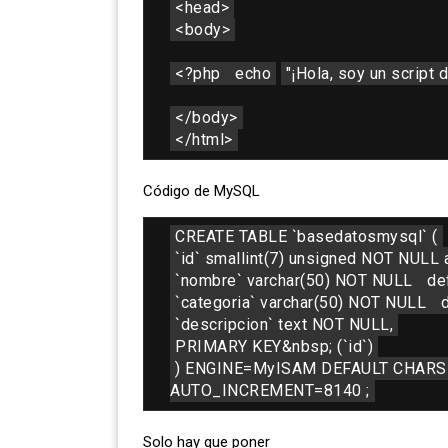
<head>
<body>
<?php 
echo
"¡Hola, soy un script
</body>
</html>
Código de MySQL
CREATE TABLE `basedatosmysql` (
`id` smallint(7) unsigned NOT NULL 
`nombre` varchar(50) NOT NULL 
de
`categoria` varchar(50) NOT NULL 
d
`descripcion` text NOT NULL,
PRIMARY KEY&nbsp; (`id`)
) ENGINE=MyISAM DEFAULT CHARSE
AUTO_INCREMENT=8140 ;
Solo hay que poner