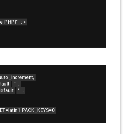
 de PHP!"
; >
auto_increment,
fault
''
,
efault
''
,
T=latin1 PACK_KEYS=0 