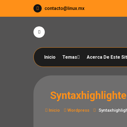
Saltar
contacto@linux.mx
al
contenido
Inicio
Temas
Acerca De Este Sit
Syntaxhighlighte
Inicio
Wordpress
Syntaxhighlig