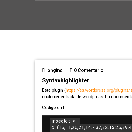
longino
0 Comentario
Syntaxhighlighter
Este plugin (
https://es.wordpress.org/plugins/s
cualquier entrada de wordpress. La documentac
Código en R
insectos <- 
c
(16,11,20,21,14,7,37,32,15,25,39,4