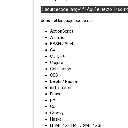
donde el lenguaje puede ser:
ActionScript
Arduino
BASH / Shell
C#
C / C++
Clojure
ColdFusion
CSS
Delphi / Pascal
diff / patch
Erlang
F#
Go
Groovy
Haskell
HTML / XHTML / XML / XSLT