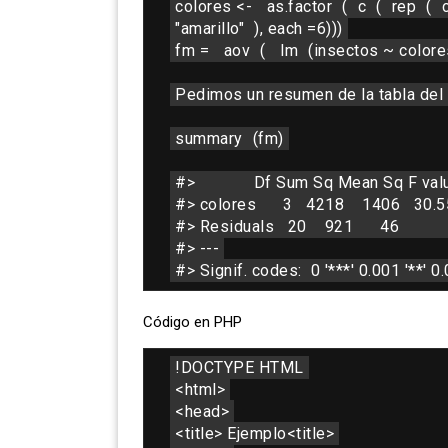
colores <- 
as.factor
(
c
(
rep
(
"amarillo"
), each =6)))
fm = 
aov
( 
lm
(insectos ~ colore
Pedimos un resumen de la tabla de
summary
(fm)
#>             Df Sum Sq Mean Sq F valu
#> colores      3   4218    1406   30.
#> Residuals   20    921      46             
#> ---
#> Signif. codes:  0 '***' 0.001 '**' 0.01
Código en PHP
!DOCTYPE HTML
<html>
<head>
<title> Ejemplo<title>